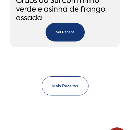
t
Grãos do Sul com milho
verde e asinha de frango
assada
Ver Receita
Mais Receitas