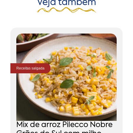
Veja também
Receitas
salgada
Re
A
Mix de arroz Pilecco Nobre