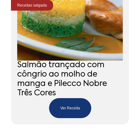
Receitas
salgada
Re
Salmão trançado com
P
côngrio ao molho de
(
manga e Pilecco Nobre
Três Cores
Ver Receita