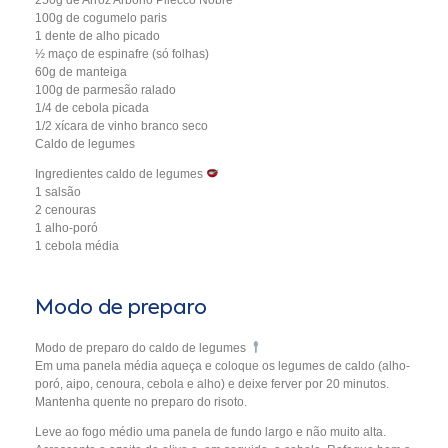
250g de Arroz Arbório Pilecco Nobre
100g de cogumelo paris
1 dente de alho picado
½ maço de espinafre (só folhas)
60g de manteiga
100g de parmesão ralado
1/4 de cebola picada
1/2 xícara de vinho branco seco
Caldo de legumes
Ingredientes caldo de legumes
1 salsão
2 cenouras
1 alho-poró
1 cebola média
Modo de preparo
Modo de preparo do caldo de legumes
Em uma panela média aqueça e coloque os legumes de caldo (alho-
poró, aipo, cenoura, cebola e alho) e deixe ferver por 20 minutos.
Mantenha quente no preparo do risoto.
Leve ao fogo médio uma panela de fundo largo e não muito alta.