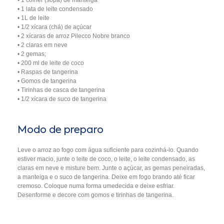
• 1 colher (sopa) de manteiga
• 1 lata de leite condensado
• 1L de leite
• 1/2 xícara (chá) de açúcar
• 2 xícaras de arroz Pilecco Nobre branco
• 2 claras em neve
• 2 gemas;
• 200 ml de leite de coco
• Raspas de tangerina
• Gomos de tangerina
• Tirinhas de casca de tangerina
• 1/2 xícara de suco de tangerina
Modo de preparo
Leve o arroz ao fogo com água suficiente para cozinhá-lo. Quando
estiver macio, junte o leite de coco, o leite, o leite condensado, as
claras em neve e misture bem. Junte o açúcar, as gemas peneiradas,
a manteiga e o suco de tangerina. Deixe em fogo brando até ficar
cremoso. Coloque numa forma umedecida e deixe esfriar.
Desenforme e decore com gomos e tirinhas de tangerina.