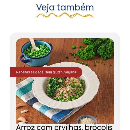
Veja também
Receitas
salgada
,
sem glúten
,
vegana
Re
M
Arroz com ervilhas, brócolis