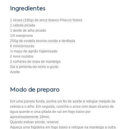
Ingredientes
1 xícara (185g) de arroz branco Pilecco Nobre
1 cebola picada
1 dente de alho picado
1/4 manjerona
250g de costela bovina cozida e desfiada
6 minicenouras
½ maço de agrião higienizado
2 ovos cozidos
2 colheres de sopa de manteiga
Sal e pimenta-do-reino a gosto
Azeite
Modo de preparo
Em uma panela funda, ponha um fio de azeite e refogue metade da
cebola e o alho. Em seguida, cozinhe o arroz com duas xícaras de
água quente e uma pitada de sal em fogo baixo por
aproximadamente 10min.
Quando estiver pronto, reserve.
Aqueça uma frigideira em fogo baixo e refogue na manteiga a outra