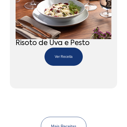
Risoto de Uva e Pesto
G
p
Ver Receita
Mais Receitas