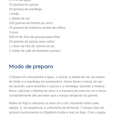
175 ml de água
25 gramas de açúcar
50 gramas de manteiga
1 limão
1 pitada de sal
100 gramas de farinha de arroz
25 gramas de maizena (amido de milho)
3 ovos
500 ml de óleo de girassol para fritar
50 gramas de açúcar para cobrir
1 colher de chá de canela em pó
1 colher de café de fermento químico
Modo de preparo
Coloque em uma panela a água, o açúcar, a pitada de sal, as raspas
de limão e a manteiga em pedacinhos. Deixe ferver e mexa, de vez
em quando, para dissolver o açúcar e a manteiga. Quando a mistura
ferver, adicione a farinha de arroz e a maizena de uma vez só e mexa
constantemente até perceber que a massa desgruda da panela.
Retire do fogo e adicione os ovos um a um, mexendo entre cada
adição. E, na sequência, a colherinha de fermento. Coloque óleo de
girassol numa panela ou frigideira funda e leve ao fogo. Com a ajuda