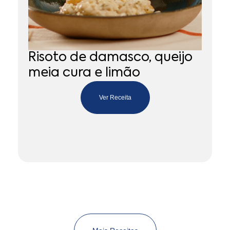
Risoto de damasco, queijo
S
meia cura e limão
c
m
Ver Receita
T